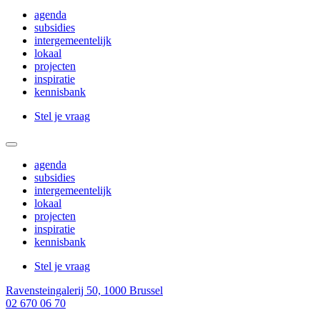
Main
agenda
menu
subsidies
intergemeentelijk
lokaal
projecten
inspiratie
kennisbank
CTA
Stel je vraag
menu
Main
agenda
menu
subsidies
intergemeentelijk
lokaal
projecten
inspiratie
kennisbank
CTA
Stel je vraag
menu
Ravensteingalerij 50, 1000 Brussel
02 670 06 70