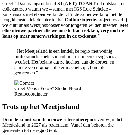
Greet: “Daar is bijvoorbeeld
ST(ART) TO ART
uit ontstaan, een
collegagroep waarin we – samen met IGS Leie Schelde –
kunstenaars met elkaar verbinden. En de samenwerking met de
jeugddiensten leidde later tot het
Cultuurinjectie
-project, waarbij
we cultuur als welzijnsbooster voor jongeren wilden inzetten.
Met
elke nieuwe partner die we mee in bad trekken, vergroot de
kans op meer samenwerkingen in de toekomst
.”
"Het Meetjesland is een landelijke regio met weinig
professionele spelers in cultuur, maar een stevig sociaal
weefsel. Het belang dat ze hechten aan de dorpen én
aan de verenigingen die erin actief zijn, bindt de
gemeenten."
Greet Melis / Foto © Studio Noord
Regiocoördinator
Trots op het Meetjesland
Door de
komst van de nieuwe referentieregio’s
verdwijnt het
Meetjesland in 2027 als regionaam. Vanaf dan behoren die
gemeenten tot de regio Gent.