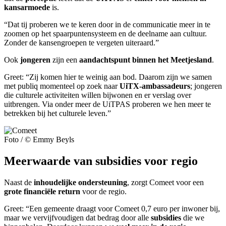
kansarmoede
is.
“Dat tij proberen we te keren door in de communicatie meer in te
zoomen op het spaarpuntensysteem en de deelname aan cultuur.
Zonder de kansengroepen te vergeten uiteraard.”
Ook
jongeren
zijn een
aandachtspunt binnen het Meetjesland
.
Greet: “Zij komen hier te weinig aan bod. Daarom zijn we samen
met publiq momenteel op zoek naar
UiTX-ambassadeurs
; jongeren
die culturele activiteiten willen bijwonen en er verslag over
uitbrengen. Via onder meer de UiTPAS proberen we hen meer te
betrekken bij het culturele leven.”
Foto / © Emmy Beyls
Meerwaarde van subsidies voor regio
Naast de
inhoudelijke ondersteuning
, zorgt Comeet voor een
grote financiële return
voor de regio.
Greet: “Een gemeente draagt voor Comeet 0,7 euro per inwoner bij,
maar we vervijfvoudigen dat bedrag door alle
subsidies
die we