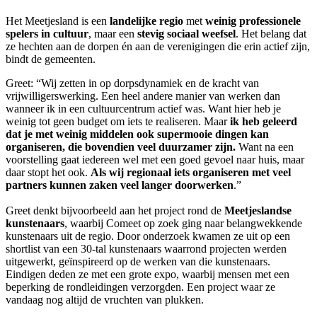
Het Meetjesland is een
landelijke regio
met
weinig professionele
spelers in cultuur
, maar een
stevig sociaal weefsel
. Het belang dat
ze hechten aan de dorpen én aan de verenigingen die erin actief zijn,
bindt de gemeenten.
Greet: “Wij zetten in op dorpsdynamiek en de kracht van
vrijwilligerswerking. Een heel andere manier van werken dan
wanneer ik in een cultuurcentrum actief was. Want hier heb je
weinig tot geen budget om iets te realiseren. Maar
ik heb geleerd
dat je met weinig middelen ook supermooie dingen kan
organiseren, die bovendien veel duurzamer zijn.
Want na een
voorstelling gaat iedereen wel met een goed gevoel naar huis, maar
daar stopt het ook.
Als wij regionaal iets organiseren met veel
partners kunnen zaken veel langer doorwerken
.”
Greet denkt bijvoorbeeld aan het project rond de
Meetjeslandse
kunstenaars
, waarbij Comeet op zoek ging naar belangwekkende
kunstenaars uit de regio. Door onderzoek kwamen ze uit op een
shortlist van een 30-tal kunstenaars waarrond projecten werden
uitgewerkt, geïnspireerd op de werken van die kunstenaars.
Eindigen deden ze met een grote expo, waarbij mensen met een
beperking de rondleidingen verzorgden. Een project waar ze
vandaag nog altijd de vruchten van plukken.