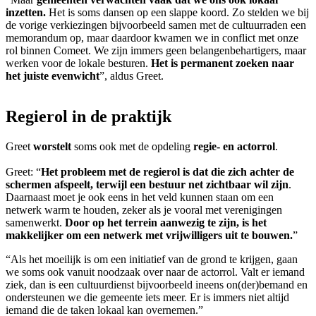
inzetten.
Het is soms dansen op een slappe koord. Zo stelden we bij
de vorige verkiezingen bijvoorbeeld samen met de cultuurraden een
memorandum op, maar daardoor kwamen we in conflict met onze
rol binnen Comeet. We zijn immers geen belangenbehartigers, maar
werken voor de lokale besturen.
Het is permanent zoeken naar
het juiste evenwicht
”, aldus Greet.
Regierol in de praktijk
Greet
worstelt
soms ook met de opdeling
regie- en actorrol
.
Greet: “
Het probleem met de regierol is dat die zich achter de
schermen afspeelt, terwijl een
bestuur net zichtbaar wil zijn
.
Daarnaast moet je ook eens in het veld kunnen staan om een
netwerk warm te houden, zeker als je vooral met verenigingen
samenwerkt.
Door op het terrein aanwezig te zijn, is het
makkelijker om een netwerk met vrijwilligers uit te bouwen.
”
“Als het moeilijk is om een initiatief van de grond te krijgen, gaan
we soms ook vanuit noodzaak over naar de actorrol. Valt er iemand
ziek, dan is een cultuurdienst bijvoorbeeld ineens on(der)bemand en
ondersteunen we die gemeente iets meer. Er is immers niet altijd
iemand die de taken lokaal kan overnemen.”