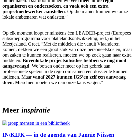
binnenhalen. Daardoor kunnen we
veel meer in de regio
organiseren en onderzoeken, en vaak ook een extra
projectmedewerker aanstellen
. Op die manier kunnen we onze
lokale ambtenaren wat ontlasten.”
Op elk moment loopt er minstens één LEADER-project (Europees
subsidieprogramma voor plattelandsontwikkeling, red.) in het
Meetjesland. Greet. “Met de middelen die vanuit Vlaanderen
komen, dekken we een groot stuk van onze personeelskosten, maar
om zaken te kunnen realiseren, moeten we op zoek gaan naar extra
middelen.
Bovenlokale projectsubsidies hebben we nog nooit
aangevraagd.
We botsen onder meer op het gebrek aan
professionele spelers in de regio om samen een dossier te kunnen
indienen. Maar
vanaf 2027 kunnen IGS’en zelf een aanvraag
doen.
Misschien moeten we dan onze kans wagen.”
Meer
inspiratie
IN/KIJK — in de agenda van Jannie Nijssen