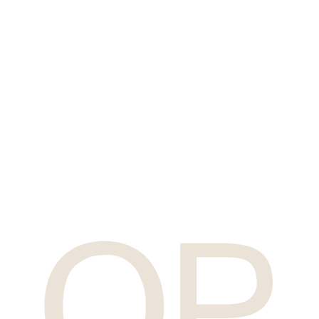
OP/TIL
(Home)