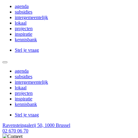
Main
agenda
menu
subsidies
intergemeentelijk
lokaal
projecten
inspiratie
kennisbank
CTA
Stel je vraag
menu
Main
agenda
menu
subsidies
intergemeentelijk
lokaal
projecten
inspiratie
kennisbank
CTA
Stel je vraag
menu
Ravensteingalerij 50, 1000 Brussel
02 670 06 70