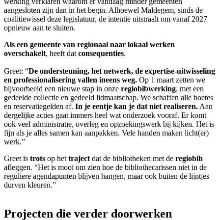
werking verklaren waarom er vandaag minder gemeenten
aangesloten zijn dan in het begin. Alhoewel Maldegem, sinds de
coalitiewissel deze legislatuur, de intentie uitstraalt om vanaf 2027
opnieuw aan te sluiten.
Als een gemeente van regionaal naar lokaal werken
overschakelt
, heeft dat
consequenties
.
Greet: “
De ondersteuning, het netwerk, de expertise-uitwisseling
en professionalisering vallen ineens weg.
Op 1 maart zetten we
bijvoorbeeld een nieuwe stap in onze
regiobibwerking
, met een
gedeelde collectie en gedeeld lidmaatschap. We schaffen alle boetes
en reservatiegelden af.
In je eentje kan je dat niet realiseren.
Aan
dergelijke acties gaat immers heel wat onderzoek vooraf. Er komt
ook veel administratie, overleg en opzoekingswerk bij kijken. Het is
fijn als je alles samen kan aanpakken. Vele handen maken licht(er)
werk.”
Greet is
trots
op het
traject
dat de bibliotheken met de
regiobib
afleggen. “Het is mooi om zien hoe de bibliothecarissen niet in de
reguliere agendapunten blijven hangen, maar ook buiten de lijntjes
durven kleuren.”
Projecten die verder doorwerken