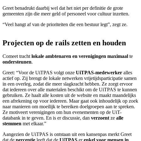
Greet benadrukt daarbij wel dat het niet per definitie de grote
gemeenten zijn die meer geld of personeel voor cultuur inzetten.
“Veel hangt af van de prioriteiten die een bestuur legt”, zegt ze.
Projecten op de rails zetten en houden
Comeet tracht
lokale ambtenaren en verenigingen
maximaal
te
ondersteunen
.
Greet: “Voor de UiTPAS volgt onze
UiTPAS-medewerker
alles
actief op. Zij brengt de lokale netwerken vrijetijdsparticipatie samen
in een overleg, zodat die meer slagkracht hebben. Ze zorgt ervoor
dat iedereen over alle materialen beschikt om de UiTPAS te kunnen
gebruiken. Ze haalt alle kosten uit de website en maakt maandelijks
een afrekening op voor iedereen. Maar gaat ook inhoudelijk op zoek
naar manieren om moeilijk te bereiken doelgroepen aan te spreken.
Ze motiveert verenigingen om hun evenementen op de UiT-
databank in te geven. En is er discussie, dan
verzoent
ze
alle
stemmen
met elkaar.”
Aangezien de UiTPAS is ontstaan uit een kansenpas merkt Greet
dat de
perceptie
leeft dat de
UiTPAS
er
enkel voor mensen in