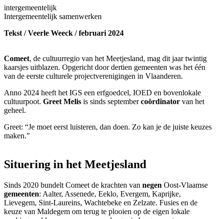
intergemeentelijk
Intergemeentelijk samenwerken
Tekst / Veerle Weeck / februari 2024
Comeet
, de cultuurregio van het Meetjesland, mag dit jaar twintig
kaarsjes uitblazen. Opgericht door dertien gemeenten was het één
van de eerste culturele projectverenigingen in Vlaanderen.
Anno 2024 heeft het IGS een erfgoedcel, IOED en bovenlokale
cultuurpoot.
Greet Melis
is sinds september
coördinator
van het
geheel.
Greet: “Je moet eerst luisteren, dan doen. Zo kan je de juiste keuzes
maken.”
Situering in het Meetjesland
Sinds 2020 bundelt Comeet de krachten van
negen
Oost-Vlaamse
gemeenten
: Aalter, Assenede, Eeklo, Evergem, Kaprijke,
Lievegem, Sint-Laureins, Wachtebeke en Zelzate. Fusies en de
keuze van Maldegem om terug te plooien op de eigen lokale