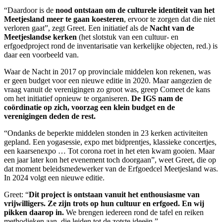
“Daardoor is de
nood ontstaan om de culturele identiteit van het
Meetjesland meer te gaan koesteren
, ervoor te zorgen dat die niet
verloren gaat”, zegt Greet. Een initiatief als de
Nacht van de
Meetjeslandse kerken
(het slotstuk van een cultuur- en
erfgoedproject rond de inventarisatie van kerkelijke objecten, red.) is
daar een voorbeeld van.
Waar de Nacht in 2017 op provinciale middelen kon rekenen, was
er geen budget voor een nieuwe editie in 2020. Maar aangezien de
vraag vanuit de verenigingen zo groot was, greep Comeet de kans
om het initiatief opnieuw te organiseren.
De IGS nam de
coördinatie op zich, voorzag een klein budget en de
verenigingen deden de rest.
“Ondanks de beperkte middelen stonden in 23 kerken activiteiten
gepland. Een yogasessie, expo met bidprentjes, klassieke concertjes,
een kaarsenexpo … Tot corona roet in het eten kwam gooien. Maar
een jaar later kon het evenement toch doorgaan”, weet Greet, die op
dat moment beleidsmedewerker van de Erfgoedcel Meetjesland was.
In 2024 volgt een nieuwe editie.
Greet: “
Dit project is ontstaan vanuit het enthousiasme van
vrijwilligers. Ze zijn trots op hun cultuur en erfgoed. En wij
pikken daarop in.
We brengen iedereen rond de tafel en reiken
methodieken aan, die leiden tot de zotste ideeën.”