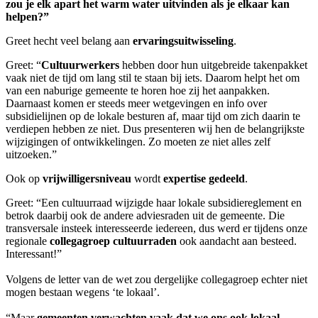
zou je elk apart het warm water uitvinden als je elkaar kan
helpen?”
Greet hecht veel belang aan
ervaringsuitwisseling
.
Greet: “
Cultuurwerkers
hebben door hun uitgebreide takenpakket
vaak niet de tijd om lang stil te staan bij iets. Daarom helpt het om
van een naburige gemeente te horen hoe zij het aanpakken.
Daarnaast komen er steeds meer wetgevingen en info over
subsidielijnen op de lokale besturen af, maar tijd om zich daarin te
verdiepen hebben ze niet. Dus presenteren wij hen de belangrijkste
wijzigingen of ontwikkelingen. Zo moeten ze niet alles zelf
uitzoeken.”
Ook op
vrijwilligersniveau
wordt
expertise gedeeld
.
Greet: “Een cultuurraad wijzigde haar lokale subsidiereglement en
betrok daarbij ook de andere adviesraden uit de gemeente. Die
transversale insteek interesseerde iedereen, dus werd er tijdens onze
regionale
collegagroep cultuurraden
ook aandacht aan besteed.
Interessant!”
Volgens de letter van de wet zou dergelijke collegagroep echter niet
mogen bestaan wegens ‘te lokaal’.
“Maar
gemeenten verwachten vaak dat we ons ook lokaal